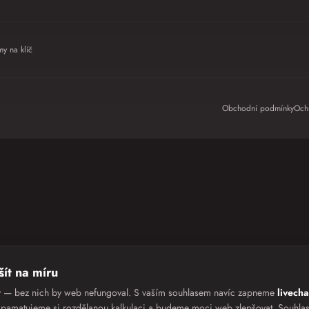
my na klíč
Obchodní podmínky
Och
ít na míru
y — bez nich by web nefungoval. S vaším souhlasem navíc zapneme
livech
apamatujeme si rozdělanou kalkulaci a budeme moci web zlepšovat. Souhlas