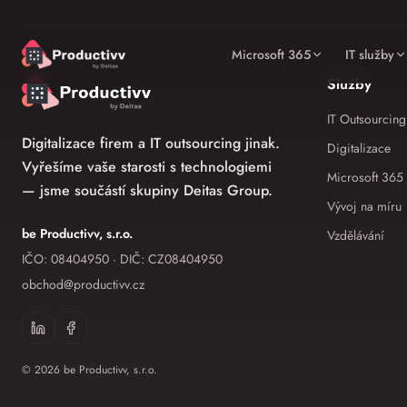
Microsoft 365
IT služby
Služby
IT Outsourcing
Digitalizace firem a IT outsourcing jinak.
Digitalizace
Vyřešíme vaše starosti s technologiemi
Microsoft 365
— jsme součástí skupiny Deitas Group.
Vývoj na míru
be Productivv, s.r.o.
Vzdělávání
IČO: 08404950 · DIČ: CZ08404950
obchod
@
productivv.cz
©
2026
be Productivv, s.r.o.