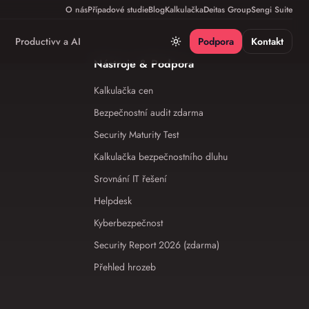
O nás
Případové studie
Blog
Kalkulačka
Deitas Group
Sengi Suite
Productivv a AI
Podpora
Kontakt
Nástroje & Podpora
Kalkulačka cen
Bezpečnostní audit zdarma
Security Maturity Test
Kalkulačka bezpečnostního dluhu
Srovnání IT řešení
Helpdesk
Kyberbezpečnost
Security Report 2026 (zdarma)
Přehled hrozeb