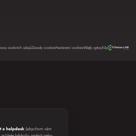
Web vytvořilo
rana osobních údajů
Zásady cookies
Nastavení cookies
at a helpdesk
(abychom vám
 můžete kdykoliv změnit nebo