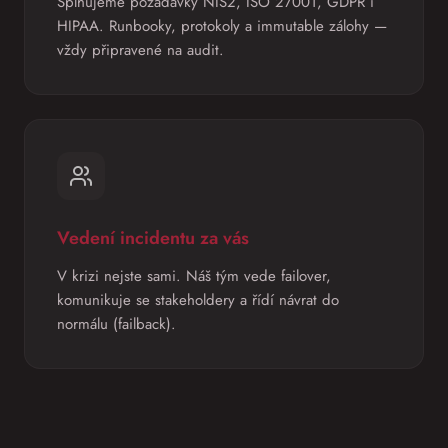
Splňujeme požadavky NIS2, ISO 27001, GDPR i
HIPAA. Runbooky, protokoly a immutable zálohy —
vždy připravené na audit.
Vedení incidentu za vás
V krizi nejste sami. Náš tým vede failover,
komunikuje se stakeholdery a řídí návrat do
normálu (failback).