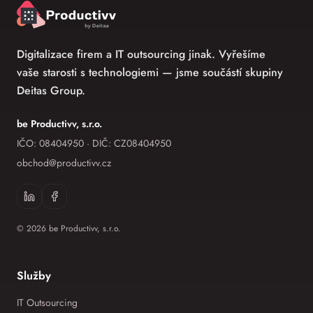
Digitalizace firem a IT outsourcing jinak. Vyřešíme
vaše starosti s technologiemi — jsme součástí skupiny
Deitas Group.
be Productivv, s.r.o.
IČO: 08404950 · DIČ: CZ08404950
obchod
@
productivv.cz
©
2026
be Productivv, s.r.o.
Služby
IT Outsourcing