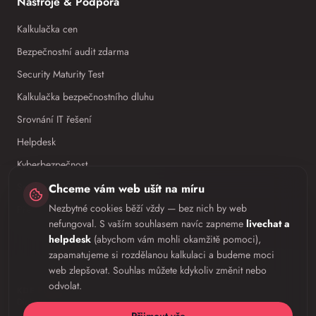
Nástroje & Podpora
Kalkulačka cen
Bezpečnostní audit zdarma
Security Maturity Test
Kalkulačka bezpečnostního dluhu
Srovnání IT řešení
Helpdesk
Kyberbezpečnost
Security Report 2026 (zdarma)
Chceme vám web ušít na míru
Nezbytné cookies běží vždy — bez nich by web
Přehled hrozeb
nefungoval. S vaším souhlasem navíc zapneme
livechat a
helpdesk
(abychom vám mohli okamžitě pomoci),
zapamatujeme si rozdělanou kalkulaci a budeme moci
web zlepšovat. Souhlas můžete kdykoliv změnit nebo
odvolat.
KDE PŮSOBÍME
IT outsourcing Brno
IT outsourcing pro neziskovky
Digitalizace firmy na klíč