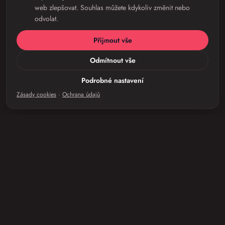
web zlepšovat. Souhlas můžete kdykoliv změnit nebo
odvolat.
Přijmout vše
Odmítnout vše
Podrobné nastavení
Zásady cookies
·
Ochrana údajů
Digitalizace firem a IT outsourcing jinak. Vyřešíme
vaše starosti s technologiemi — jsme součástí skupiny
Deitas Group.